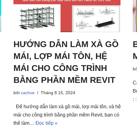
HƯỚNG DẪN LÀM XÀ GỒ
m
MÁI, LỢP MÁI TÔN, HỆ
MÁI CHO CÔNG TRÌNH
b
BẰNG PHẦN MỀM REVIT
C
B
bởi
cachve
Tháng 8 15, 2024
:
Để hướng dẫn làm xà gồ mái, lợp mái tôn, và hệ
mái cho công trình bằng phần mềm Revit, bạn có
thể làm…
Đọc tiếp »