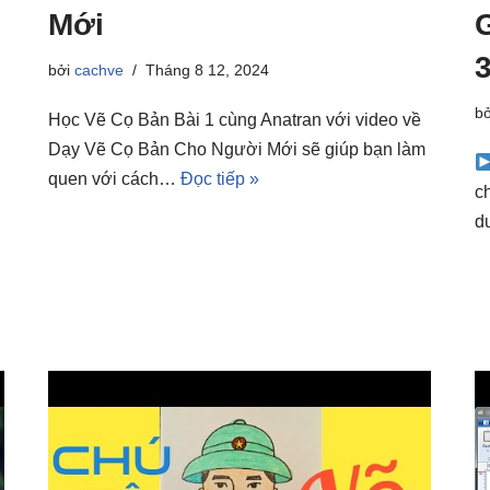
Mới
3
bởi
cachve
Tháng 8 12, 2024
b
Học Vẽ Cọ Bản Bài 1 cùng Anatran với video về
Dạy Vẽ Cọ Bản Cho Người Mới sẽ giúp bạn làm
quen với cách…
Đọc tiếp »
c
d