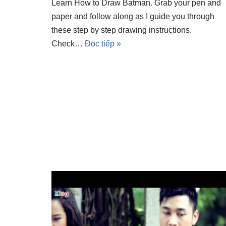
Learn How to Draw Batman. Grab your pen and
paper and follow along as I guide you through
these step by step drawing instructions.
Check…
Đọc tiếp »