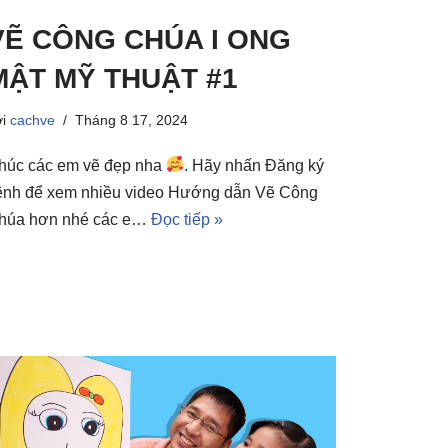
VẼ CÔNG CHÚA I ONG
MẬT MỸ THUẬT #1
ởi
cachve
Tháng 8 17, 2024
húc các em vẽ đẹp nha
. Hãy nhấn Đăng ký
ênh để xem nhiều video Hướng dẫn Vẽ Công
húa hơn nhé các e…
Đọc tiếp »