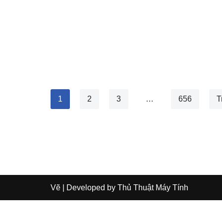
1
2
3
…
656
T
Vẽ
| Developed by
Thủ Thuật Máy Tính