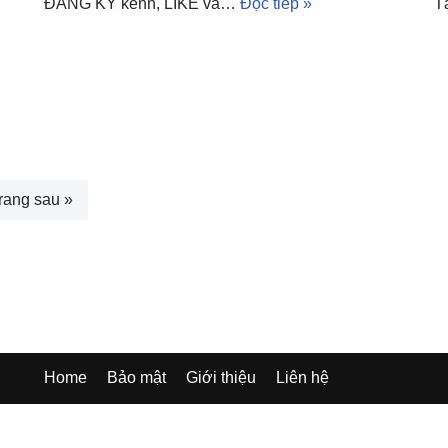
ĐĂNG KÝ kênh, LIKE và…
Đọc tiếp »
T
rang sau »
Home
Bảo mật
Giới thiệu
Liên hệ