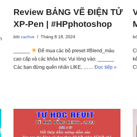
Review BẢNG VẼ ĐIỆN TỬ
XP-Pen | #HPphotoshop
bởi
cachve
Tháng 8 18, 2024
b
n
______
Để mua các bộ preset #Blend_màu
C
cao cấp và các khóa học Vui lòng vào: ______
k
Các bạn đừng quên nhấn LIKE, ……
Đọc tiếp »
C