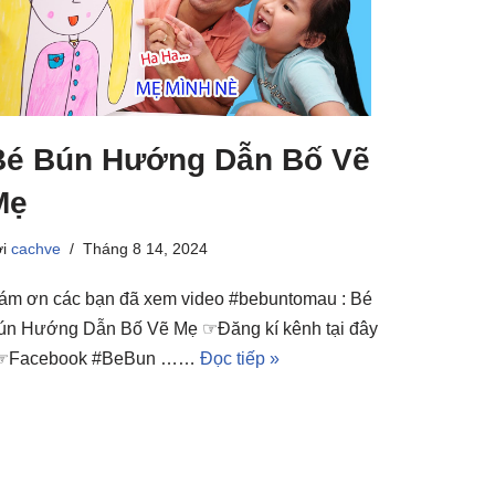
Bé Bún Hướng Dẫn Bố Vẽ
Mẹ
ởi
cachve
Tháng 8 14, 2024
ám ơn các bạn đã xem video #bebuntomau : Bé
ún Hướng Dẫn Bố Vẽ Mẹ ☞Đăng kí kênh tại đây
 ☞Facebook #BeBun ……
Đọc tiếp »