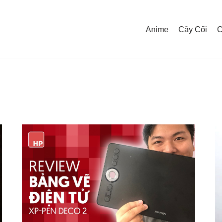
Anime
Cây Cối
C