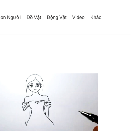
on Người
Đồ Vật
Động Vật
Video
Khác