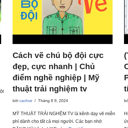
Cách vẽ chú bộ đội cực
đẹp, cực nhanh | Chủ
điểm nghề nghiệp | Mỹ
thuật trải nghiệm tv
t
ột
bởi
cachve
Tháng 8 9, 2024
b
MỸ THUẬT TRẢI NGHỆM TV là kênh dạy vẽ miễn
H
phí dành cho tất cả mọi người. Các bạn nhớ
ứ